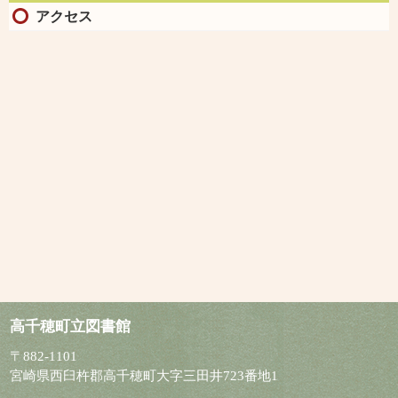
アクセス
高
千穂町立図書館
〒882-1101
宮崎県西臼杵郡高千穂町大字三田井723番地1