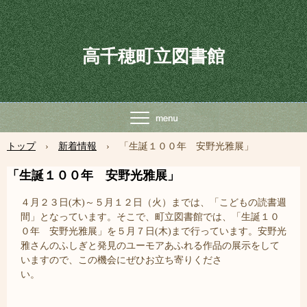
高千穂町立図書館
トップ
›
新着情報
›
「生誕１００年 安野光雅展」
「生誕１００年 安野光雅展」
４月２３日(木)～５月１２日（火）までは、「こどもの読書週
間」となっています。そこで、町立図書館では、「生誕１０
０年 安野光雅展」を５月７日(木)まで行っています。安野光
雅さんのふしぎと発見のユーモアあふれる作品の展示をして
いますので、この機会にぜひお立ち寄りくださ
い。